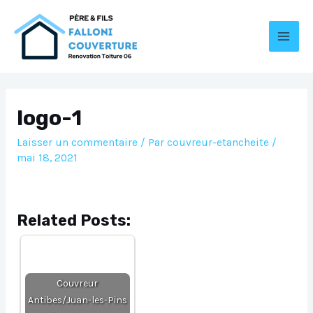
Aller
au
contenu
MAI
MEN
logo-1
Laisser un commentaire
/ Par
couvreur-etancheite
/
mai 18, 2021
Related Posts:
Couvreur
Antibes/Juan-les-Pins