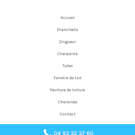
Accueil
Etancheite
Zingueur
Charpente
Tuiles
Fenetre de toit
Peinture de toiture
Cheminée
Contact
04 93 32 37 60
Copyright © 2026 Falloni Couverture Père et Fils