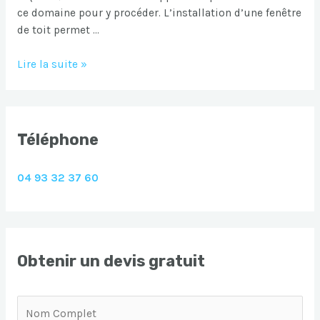
ce domaine pour y procéder. L’installation d’une fenêtre
de toit permet …
Pose
Lire la suite »
de
fenetre
de
toit
Téléphone
Fayence
04 93 32 37 60
Obtenir un devis gratuit