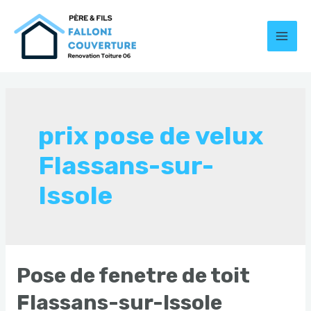
Aller
au
contenu
MAI
MEN
prix pose de velux
Flassans-sur-
Issole
Pose de fenetre de toit
Flassans-sur-Issole