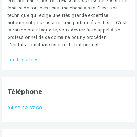
Pose de fenêtre de toit à Flassans-sur-Issole Poser une
fenêtre de toit n’est pas une chose aisée. C’est une
technique qui exige une très grande expertise,
notamment pour assurer une parfaite étanchéité. C’est
la raison pour laquelle, vous devrez faire appel à un
professionnel de ce domaine pour y procéder.
L’installation d’une fenêtre de toit permet …
Pose
Lire la suite »
de
fenetre
de
toit
Téléphone
Flassans-
sur-
04 93 32 37 60
Issole