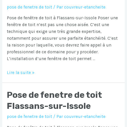
pose de fenetre de toit
/ Par
couvreur-etancheite
Pose de fenêtre de toit à Flassans-sur-Issole Poser une
fenêtre de toit n’est pas une chose aisée. C’est une
technique qui exige une très grande expertise,
notamment pour assurer une parfaite étanchéité. C’est
la raison pour laquelle, vous devrez faire appel à un
professionnel de ce domaine pour y procéder.
L’installation d’une fenêtre de toit permet …
Pose
Lire la suite »
de
fenetre
Pose de fenetre de toit
de
toit
Flassans-sur-Issole
Flassans-
sur-
pose de fenetre de toit
/ Par
couvreur-etancheite
Issole