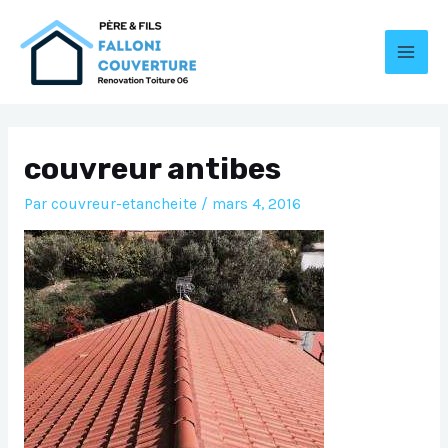
Aller
au
contenu
MAI
MEN
couvreur antibes
Par
couvreur-etancheite
/
mars 4, 2016