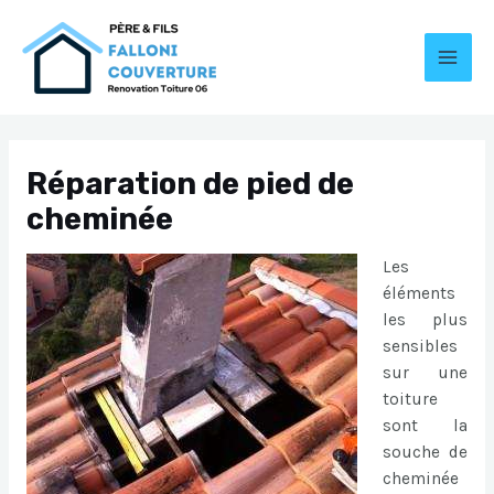
Aller
au
contenu
MAI
MEN
Réparation de pied de
cheminée
Les
éléments
les plus
sensibles
sur une
toiture
sont la
souche de
cheminée