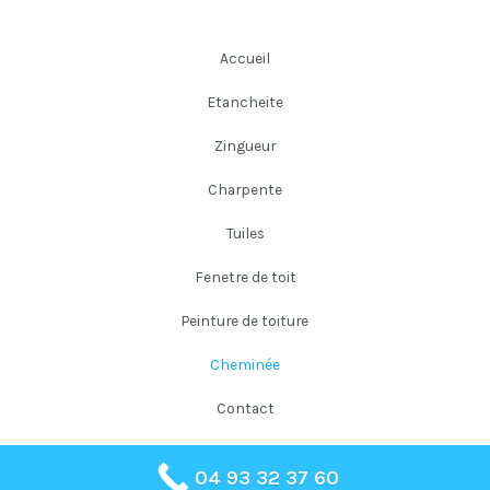
Accueil
Etancheite
Zingueur
Charpente
Tuiles
Fenetre de toit
Peinture de toiture
Cheminée
Contact
04 93 32 37 60
Copyright © 2026 Falloni Couverture Père et Fils