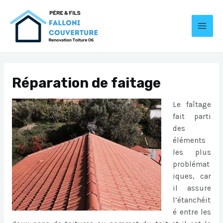
Aller
au
contenu
MAI
MEN
Réparation de faitage
Le faîtage
fait parti
des
éléments
les plus
problémat
iques, car
il assure
l’étanchéit
é entre les