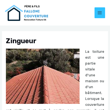
Aller
au
contenu
MAI
MEN
Zingueur
La toiture
est une
partie
vitale
d’une
maison ou
d’un
bâtiment.
Lorsque la
couverture