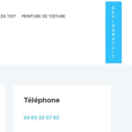
D
E
 DE TOIT
PEINTURE DE TOITURE
V
I
S
G
R
A
T
U
I
T
Téléphone
04 93 32 37 60