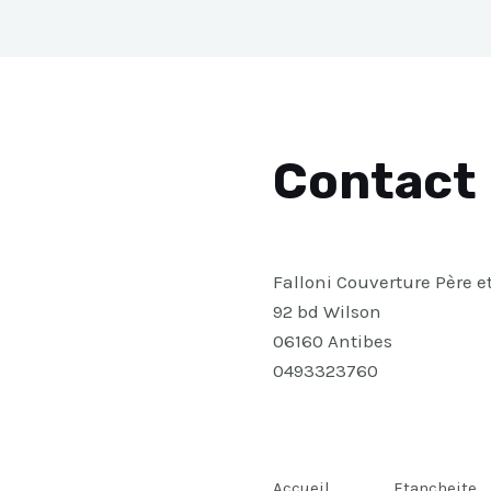
Contact
Falloni Couverture Père e
92 bd Wilson
06160 Antibes
0493323760
Accueil
Etancheite