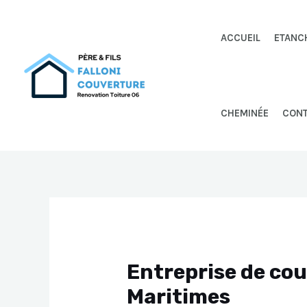
Aller
au
ACCUEIL
ETANC
contenu
CHEMINÉE
CON
Entreprise de co
Maritimes