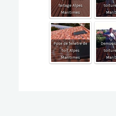
faitage Alpes
toitur
Maritimes
Mari
Pose de fenetre de
Demous
toit Alpes
toitur
Maritimes
Mari
Navigation
de