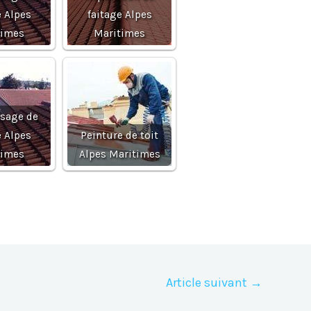
e Alpes
faitage Alpes
times
Maritimes
sage de
e Alpes
Peinture de toit
times
Alpes Maritimes
Article suivant
→