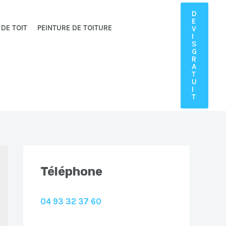
D
E
 DE TOIT
PEINTURE DE TOITURE
V
I
S
G
R
A
T
U
I
T
Téléphone
04 93 32 37 60