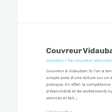
Trans-
en-
Provence
Couvreur Vidaub
couvreur
/ Par
couvreur-etanchei
Couvreur à Vidauban Si l’on a ten
simple pose d’une toiture sur un éd
pratique. En effet, la compétenc
d’étanchéité et de revêtements l
services et fait …
Couvreur
Lire la suite »