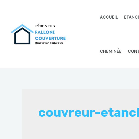
Aller
au
ACCUEIL
ETANC
contenu
CHEMINÉE
CON
couvreur-etanc