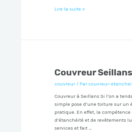
Couvreur
Lire la suite »
Sanary-
sur-
Mer
Couvreur Seillan
couvreur
/ Par
couvreur-etanchei
Couvreur à Seillans Si l’on a tend
simple pose d’une toiture sur un éd
pratique. En effet, la compétenc
d’étanchéité et de revêtements l
services et fait …