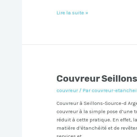
Couvreur
Lire la suite »
Seillans
Couvreur Seillon
couvreur
/ Par
couvreur-etanchei
Couvreur à Seillons-Source-d Arge
couvreur à la simple pose d’une toi
réduit à cette pratique. En effet
matière d’étanchéité et de revêt
services et …