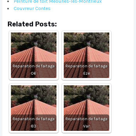
Peinture de toit Meounes-les-Montrieux
Couvreur Contes
Related Posts:
Reparation de faitage
Reparation de faitage
06
Eze
Reparation de faitage
Reparation de faitage
83
Var