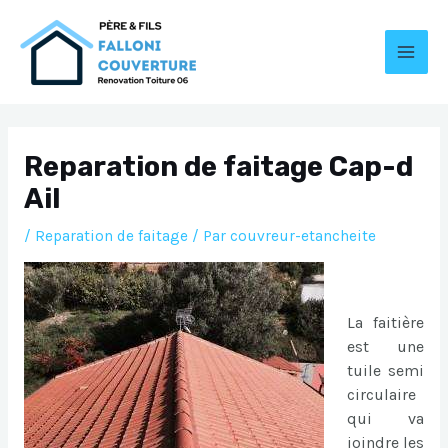
Aller
au
contenu
MAI
MEN
Reparation de faitage Cap-d
Ail
/
Reparation de faitage
/ Par
couvreur-etancheite
La faitière
est une
tuile semi
circulaire
qui va
joindre les