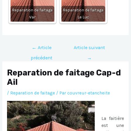
Reparation de faitage
Reparation de faitage
Var
Le Luc
Navigation
←
Article
Article suivant
de
précédent
→
l’article
Reparation de faitage Cap-d
Ail
/
Reparation de faitage
/ Par
couvreur-etancheite
La faitière
est une