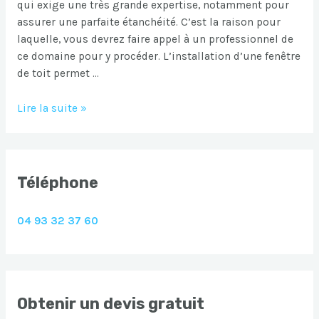
qui exige une très grande expertise, notamment pour
assurer une parfaite étanchéité. C’est la raison pour
laquelle, vous devrez faire appel à un professionnel de
ce domaine pour y procéder. L’installation d’une fenêtre
de toit permet …
Pose
Lire la suite »
de
fenetre
de
toit
Téléphone
Draguignan
04 93 32 37 60
Obtenir un devis gratuit