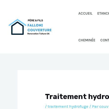
Aller
au
ACCUEIL
ETANC
contenu
CHEMINÉE
CON
Traitement hydro
/
traitement hydrofuge
/ Par
couv