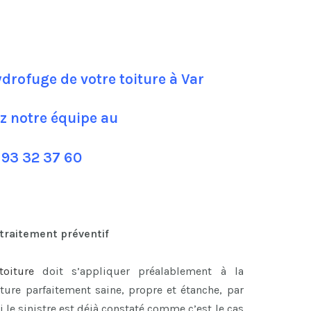
drofuge de votre toiture à Var
z notre équipe au
 93 32 37 60
 traitement préventif
oiture
doit s’appliquer préalablement à la
ture parfaitement saine, propre et étanche, par
i le sinistre est déjà constaté comme c’est le cas