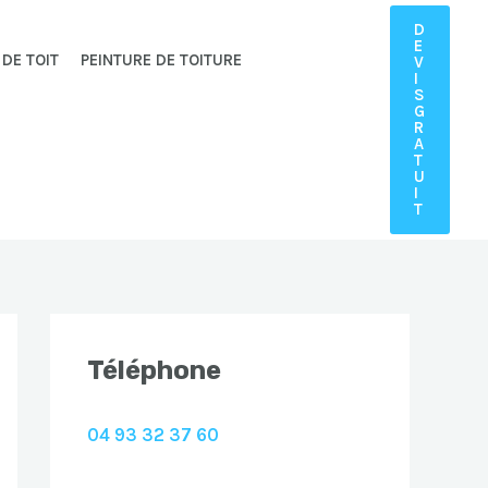
D
E
 DE TOIT
PEINTURE DE TOITURE
V
I
S
G
R
A
T
U
I
T
Téléphone
04 93 32 37 60