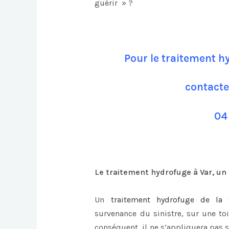
guérir » ?
Pour le traitement hy
contacte
04
Le traitement hydrofuge à Var, un
Un
traitement hydrofuge de la t
survenance du sinistre, sur une toi
conséquent, il ne s’appliquera pas s