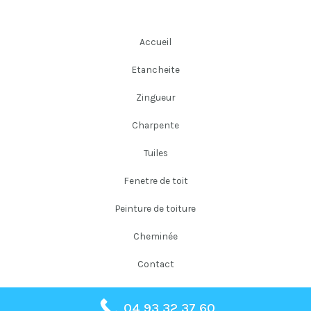
Accueil
Etancheite
Zingueur
Charpente
Tuiles
Fenetre de toit
Peinture de toiture
Cheminée
Contact
04 93 32 37 60
Copyright © 2026 Falloni Couverture Père et Fils