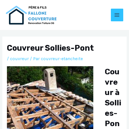
Aller
au
contenu
MAI
MEN
Couvreur Sollies-Pont
/
couvreur
/ Par
couvreur-etancheite
Cou
vre
ur à
Solli
es-
Pon