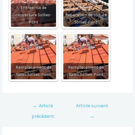
Entreprise de
couverture Sollies-
Reparation de toiture
Pont
Sollies-Pont
Remplacement de
Remplacement de
tuiles Sollies-Pont
tuiles Sollies-Pont
Navigation
←
Article
Article suivant
de
précédent
→
l’article