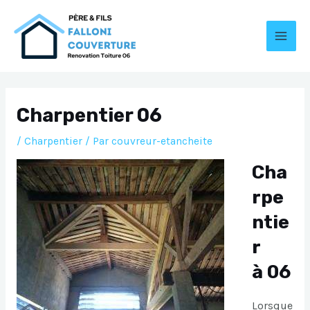
Aller
au
contenu
MAI
MEN
Charpentier 06
/
Charpentier
/ Par
couvreur-etancheite
Cha
rpe
ntie
r
à 06
Lorsque