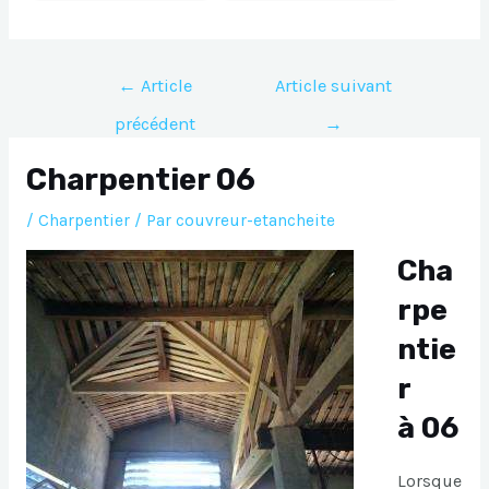
Navigation
←
Article
Article suivant
de
précédent
→
l’article
Charpentier 06
/
Charpentier
/ Par
couvreur-etancheite
Cha
rpe
ntie
r
à 06
Lorsque