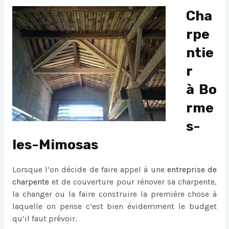
Cha
rpe
ntie
r
à Bo
rme
s-
les-Mimosas
Lorsque l’on décide de faire appel à une
entreprise de
charpente
et de couverture pour rénover sa charpente,
la changer ou la faire construire la première chose à
laquelle on pense c’est bien évidemment le budget
qu’il faut prévoir.