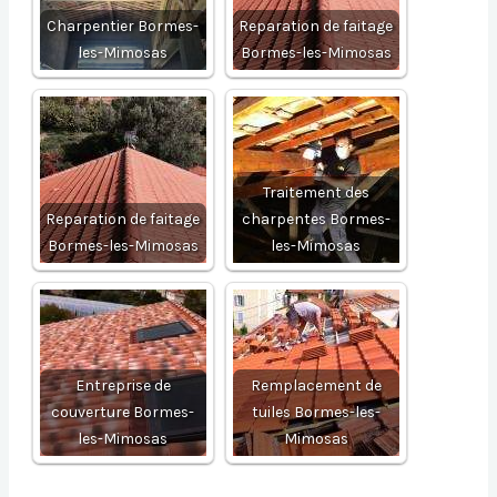
Charpentier Bormes-
Reparation de faitage
les-Mimosas
Bormes-les-Mimosas
Traitement des
Reparation de faitage
charpentes Bormes-
Bormes-les-Mimosas
les-Mimosas
Entreprise de
Remplacement de
couverture Bormes-
tuiles Bormes-les-
les-Mimosas
Mimosas