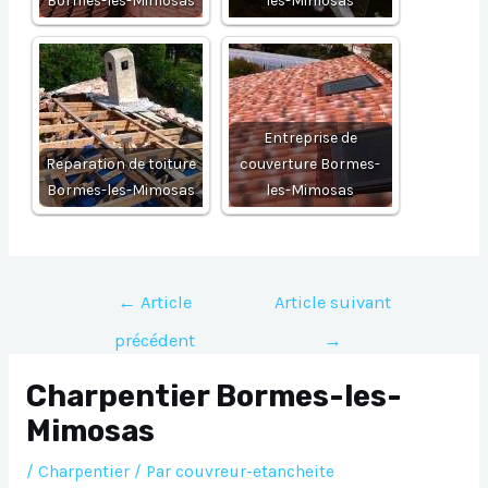
Bormes-les-Mimosas
les-Mimosas
Entreprise de
Reparation de toiture
couverture Bormes-
Bormes-les-Mimosas
les-Mimosas
Navigation
←
Article
Article suivant
de
précédent
→
l’article
Charpentier Bormes-les-
Mimosas
/
Charpentier
/ Par
couvreur-etancheite