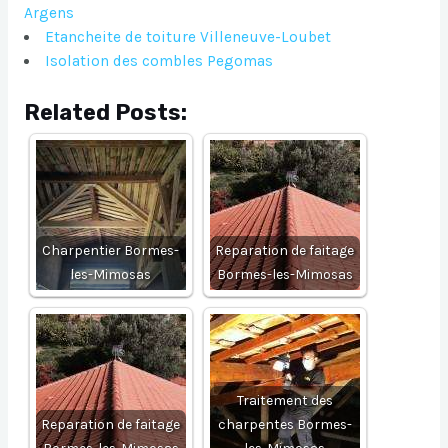
Argens
Etancheite de toiture Villeneuve-Loubet
Isolation des combles Pegomas
Related Posts:
Charpentier Bormes-
Reparation de faitage
les-Mimosas
Bormes-les-Mimosas
Traitement des
Reparation de faitage
charpentes Bormes-