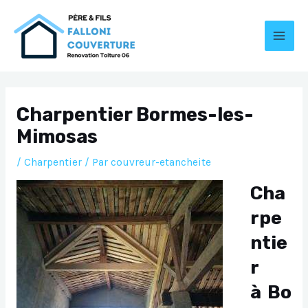
Aller
au
contenu
MAI
MEN
Charpentier Bormes-les-
Mimosas
/
Charpentier
/ Par
couvreur-etancheite
Cha
rpe
ntie
r
à Bo