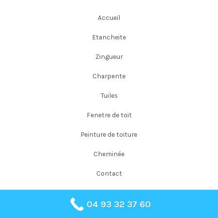
Accueil
Etancheite
Zingueur
Charpente
Tuiles
Fenetre de toit
Peinture de toiture
Cheminée
Contact
04 93 32 37 60
Copyright © 2026 Falloni Couverture Père et Fils