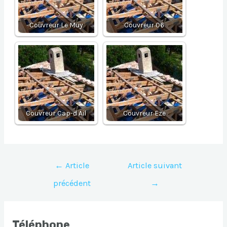
Couvreur Le Muy
Couvreur 06
Couvreur Cap-d Ail
Couvreur Eze
Navigation
←
Article
Article suivant
de
précédent
→
l’article
Téléphone