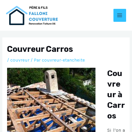
Aller
au
contenu
MAI
MEN
Couvreur Carros
/
couvreur
/ Par
couvreur-etancheite
Cou
vre
ur à
Carr
os
Si l’on a