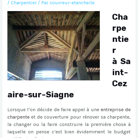
/
Charpentier
/ Par
couvreur-etancheite
Cha
rpe
ntie
r
à Sa
int-
Cez
aire-sur-Siagne
Lorsque l’on décide de faire appel à une
entreprise de
charpente
et de couverture pour rénover sa charpente,
la changer ou la faire construire la première chose à
laquelle on pense c’est bien évidemment le budget