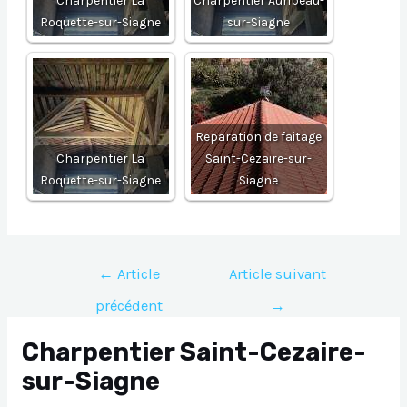
Charpentier La
Charpentier Auribeau-
Roquette-sur-Siagne
sur-Siagne
Reparation de faitage
Charpentier La
Saint-Cezaire-sur-
Roquette-sur-Siagne
Siagne
Navigation
←
Article
Article suivant
de
précédent
→
l’article
Charpentier Saint-Cezaire-
sur-Siagne