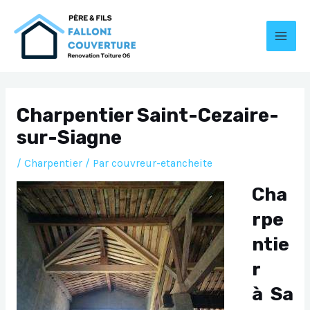
Aller
au
contenu
MAI
MEN
Charpentier Saint-Cezaire-
sur-Siagne
/
Charpentier
/ Par
couvreur-etancheite
Cha
rpe
ntie
r
à Sa