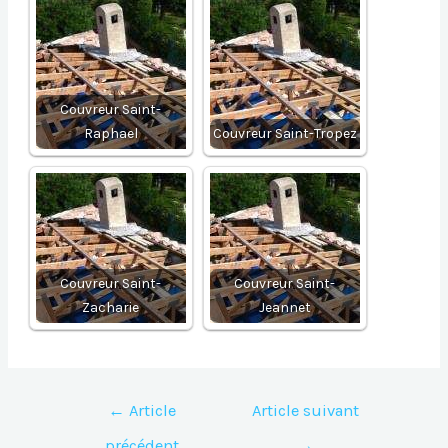
Couvreur Saint-
Raphael
Couvreur Saint-Tropez
Couvreur Saint-
Couvreur Saint-
Zacharie
Jeannet
Navigation
←
Article
Article suivant
de
précédent
→