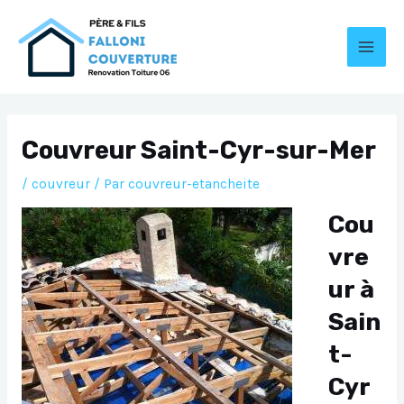
Aller
au
contenu
MAI
MEN
Couvreur Saint-Cyr-sur-Mer
/
couvreur
/ Par
couvreur-etancheite
Cou
vre
ur à
Sain
t-
Cyr