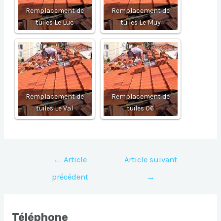
Remplacement de
Remplacement de
tuiles Le Luc
tuiles Le Muy
Remplacement de
Remplacement de
tuiles Le Val
tuiles 06
Navigation
←
Article
Article suivant
de
précédent
→
l’article
Téléphone