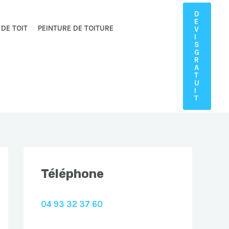
D
E
 DE TOIT
PEINTURE DE TOITURE
V
I
S
G
R
A
T
U
I
T
Téléphone
04 93 32 37 60