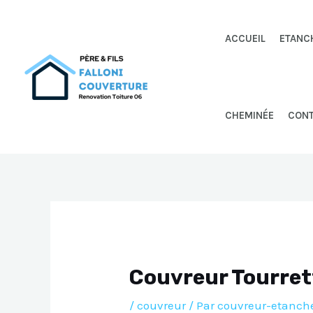
Aller
au
ACCUEIL
ETANC
contenu
CHEMINÉE
CON
Couvreur Tourre
/
couvreur
/ Par
couvreur-etanche