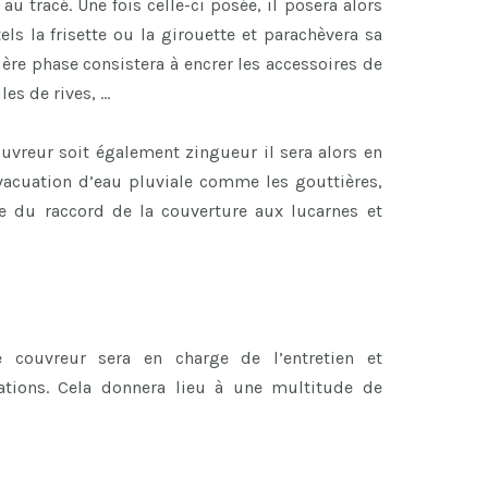
au tracé. Une fois celle-ci posée, il posera alors
els la frisette ou la girouette et parachèvera sa
nière phase consistera à encrer les accessoires de
iles de rives, …
couvreur soit également zingueur il sera alors en
vacuation d’eau pluviale comme les gouttières,
e du raccord de la couverture aux lucarnes et
e couvreur sera en charge de l’entretien et
rations. Cela donnera lieu à une multitude de