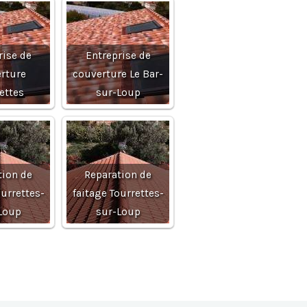
rise de
Entreprise de
rture
couverture Le Bar-
ettes
sur-Loup
tion de
Reparation de
ourrettes-
faitage Tourrettes-
Loup
sur-Loup