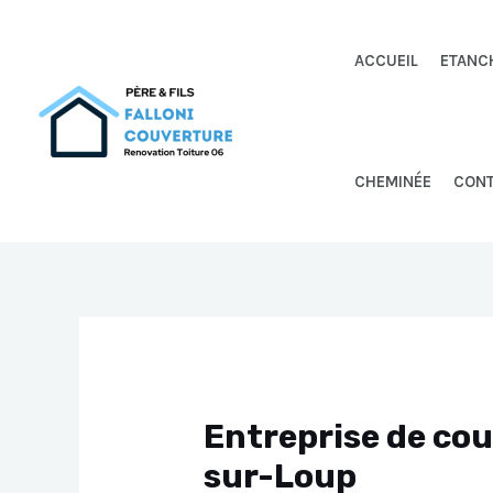
Aller
au
ACCUEIL
ETANC
contenu
CHEMINÉE
CON
Entreprise de co
sur-Loup