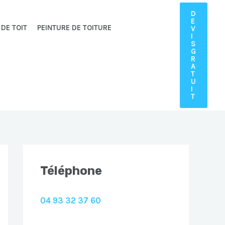
D
E
 DE TOIT
PEINTURE DE TOITURE
V
I
S
G
R
A
T
U
I
T
Téléphone
04 93 32 37 60