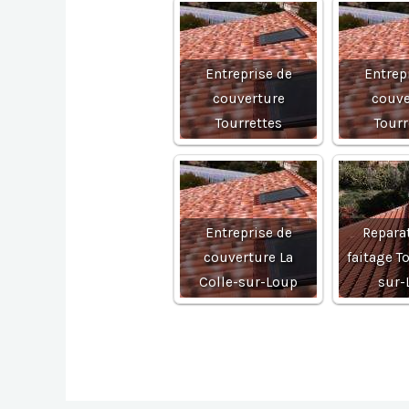
Entreprise de
Entrep
couverture
couve
Tourrettes
Tourr
Entreprise de
Repara
couverture La
faitage T
Colle-sur-Loup
sur-