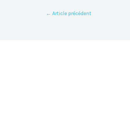
Navigation
←
Article précédent
de
l’article