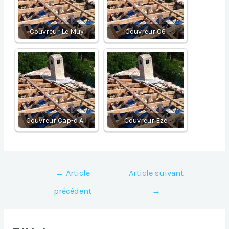
Couvreur Le Muy
Couvreur 06
Couvreur Cap-d Ail
Couvreur Eze
Navigation
←
Article
Article suivant
de
précédent
→
l’article