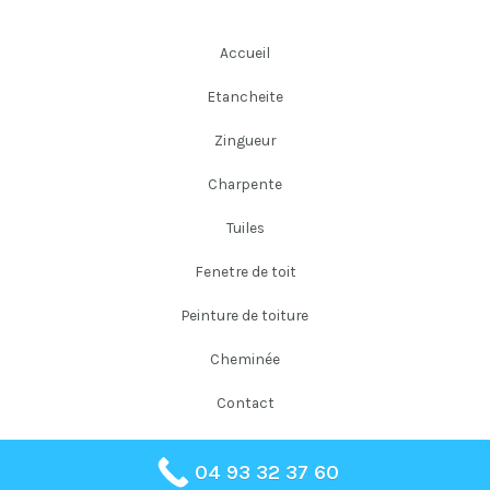
Accueil
Etancheite
Zingueur
Charpente
Tuiles
Fenetre de toit
Peinture de toiture
Cheminée
Contact
04 93 32 37 60
Copyright © 2026 Falloni Couverture Père et Fils