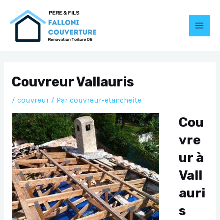
Aller
au
contenu
MAI
MEN
Couvreur Vallauris
/
couvreur
/ Par
couvreur-etancheite
Cou
vre
ur à
Vall
auri
s