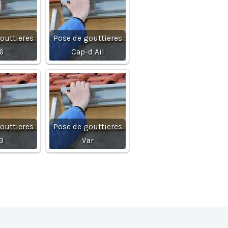
outtieres
Pose de gouttieres
6
Cap-d Ail
outtieres
Pose de gouttieres
3
Var