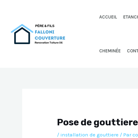
Aller
au
ACCUEIL
ETANC
contenu
CHEMINÉE
CON
Pose de gouttiere
/
installation de gouttiere
/ Par
co