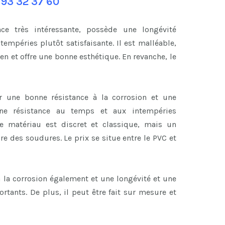
 93 32 37 60
ce très intéressante, possède une longévité
tempéries plutôt satisfaisante. Il est malléable,
 et offre une bonne esthétique. En revanche, le
r une bonne résistance à la corrosion et une
’une résistance au temps et aux intempéries
ce matériau est discret et classique, mais un
ire des soudures. Le prix se situe entre le PVC et
à la corrosion également et une longévité et une
tants. De plus, il peut être fait sur mesure et