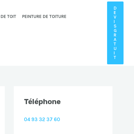
D
E
 DE TOIT
PEINTURE DE TOITURE
V
I
S
G
R
A
T
U
I
T
Téléphone
04 93 32 37 60