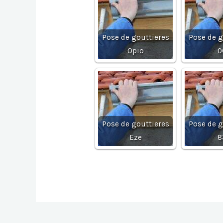
Pose de gouttieres
Pose de g
Opio
0
Pose de gouttieres
Pose de g
Eze
8