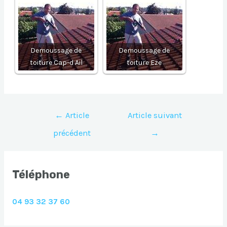
Demoussage de
Demoussage de
toiture Cap-d Ail
toiture Eze
Navigation
←
Article
Article suivant
de
précédent
→
l’article
Téléphone
04 93 32 37 60