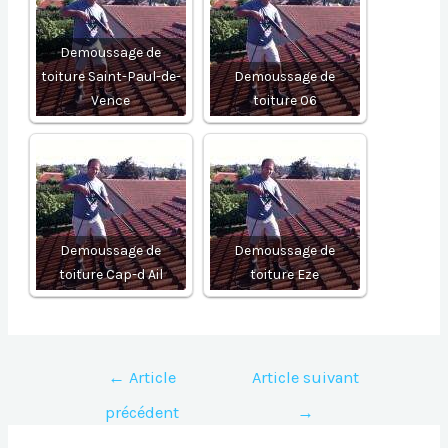
Demoussage de
toiture Saint-Paul-de-
Demoussage de
Vence
toiture 06
Demoussage de
Demoussage de
toiture Cap-d Ail
toiture Eze
Navigation
←
Article
Article suivant
de
précédent
→
l’article