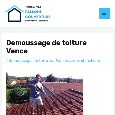
Aller
au
contenu
MAI
MEN
Demoussage de toiture
Vence
/
demoussage de toiture
/ Par
couvreur-etancheite