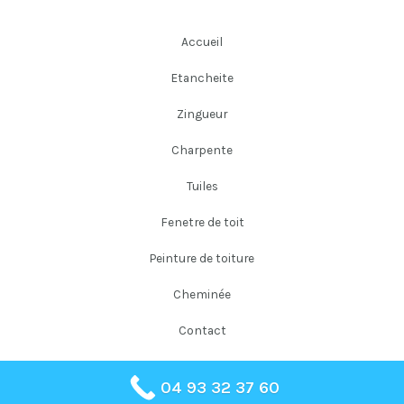
Accueil
Etancheite
Zingueur
Charpente
Tuiles
Fenetre de toit
Peinture de toiture
Cheminée
Contact
04 93 32 37 60
Copyright © 2026 Falloni Couverture Père et Fils