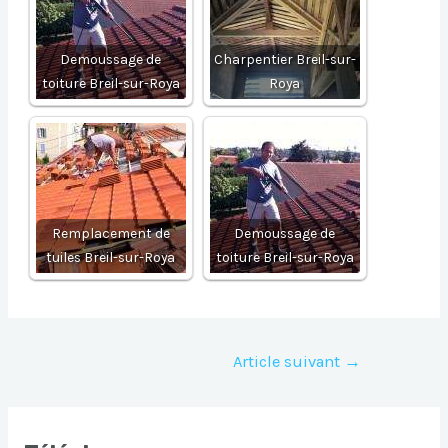
Demoussage de
Charpentier Breil-sur-
toiture Breil-sur-Roya
Roya
Remplacement de
Demoussage de
tuiles Breil-sur-Roya
toiture Breil-sur-Roya
Navigation
Article suivant
→
de
l’article