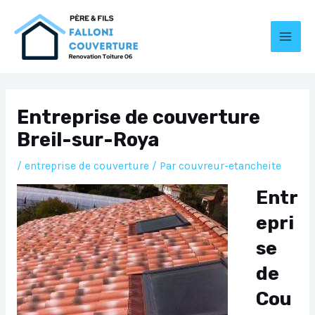
Aller
au
contenu
MAI
MEN
Entreprise de couverture
Breil-sur-Roya
/
entreprise de couverture
/ Par
couvreur-etancheite
Entr
epri
se
de
Cou