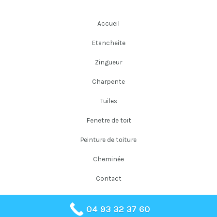
Accueil
Etancheite
Zingueur
Charpente
Tuiles
Fenetre de toit
Peinture de toiture
Cheminée
Contact
04 93 32 37 60
Copyright © 2026 Falloni Couverture Père et Fils