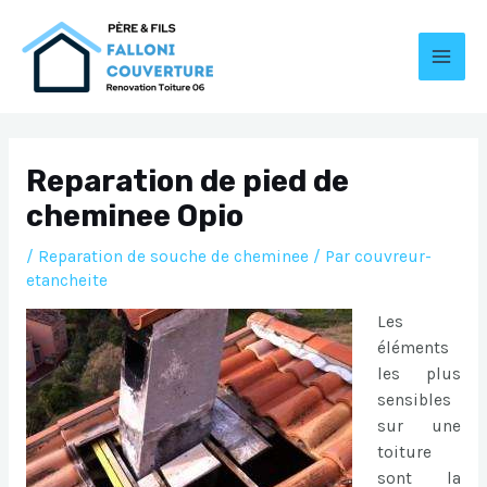
Aller
au
contenu
MAI
MEN
Reparation de pied de
cheminee Opio
/
Reparation de souche de cheminee
/ Par
couvreur-
etancheite
Les
éléments
les plus
sensibles
sur une
toiture
sont la