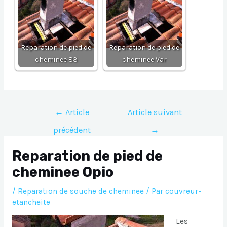
Reparation de pied de
Reparation de pied de
cheminee 83
cheminee Var
Navigation
←
Article
Article suivant
de
précédent
→
l’article
Reparation de pied de
cheminee Opio
/
Reparation de souche de cheminee
/ Par
couvreur-
etancheite
Les