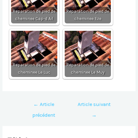
Reparation de pied de
Reparation de pied de
cheminee Cap-d Ail
cheminee Eze
Reparation de pied de
Reparation de pied de
cheminee Le Luc
cheminee Le Muy
Navigation
←
Article
Article suivant
de
précédent
→
l’article