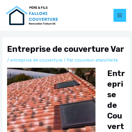
Aller
au
contenu
MAI
MEN
Entreprise de couverture Var
/
entreprise de couverture
/ Par
couvreur-etancheite
Entr
epri
se
de
Cou
vert