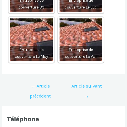
Entreprise de
Entreprise de
couverture 83
couverture Le Luc
Entreprise de
Entreprise de
couverture Le Muy
couverture Le Val
Navigation
←
Article
Article suivant
de
précédent
→
l’article
Téléphone