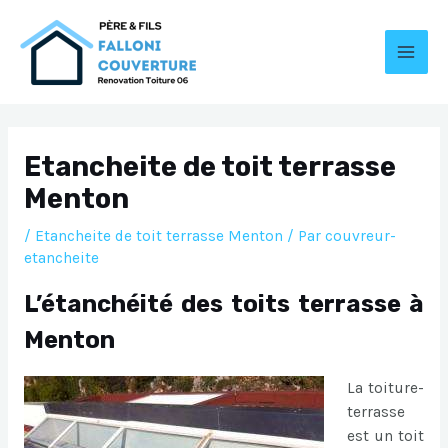
Aller
au
contenu
MAI
MEN
Etancheite de toit terrasse
Menton
/
Etancheite de toit terrasse Menton
/ Par
couvreur-
etancheite
L’étanchéité des toits terrasse à
Menton
La toiture-
terrasse
est un toit