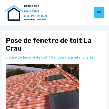
Aller
au
contenu
MAI
MEN
Pose de fenetre de toit La
Crau
/
pose de fenetre de toit
/ Par
couvreur-etancheite