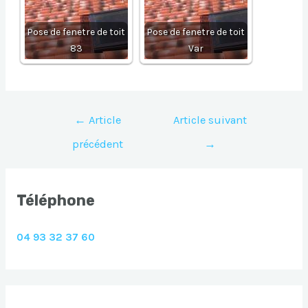
Pose de fenetre de toit
Pose de fenetre de toit
83
Var
Navigation
←
Article
Article suivant
de
précédent
→
l’article
Téléphone
04 93 32 37 60