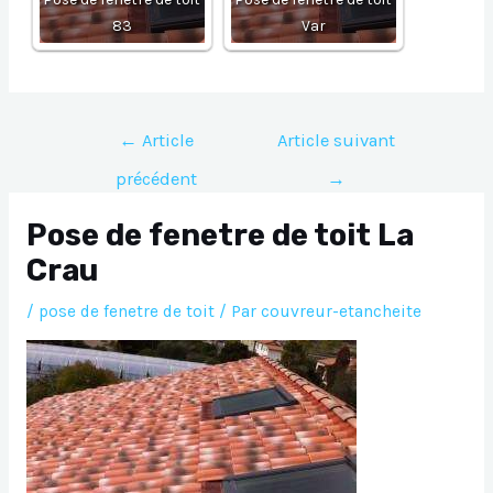
83
Var
Navigation
←
Article
Article suivant
de
précédent
→
l’article
Pose de fenetre de toit La
Crau
/
pose de fenetre de toit
/ Par
couvreur-etancheite