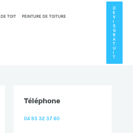
D
E
 DE TOIT
PEINTURE DE TOITURE
V
I
S
G
R
A
T
U
I
T
Téléphone
04 93 32 37 60