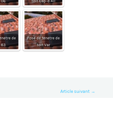
t 06
toit Cap-d Ail
enetre de
Pose de fenetre de
t 83
toit Var
Article suivant
→