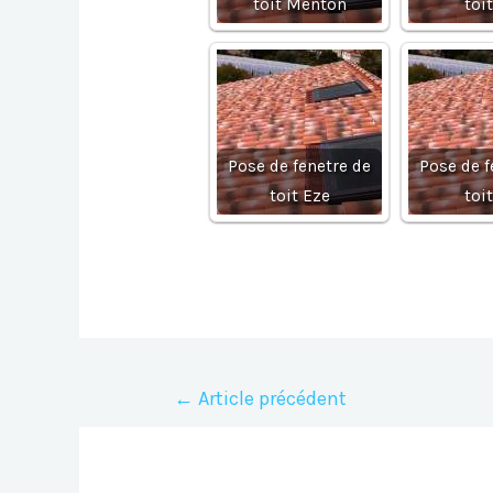
toit Menton
toi
Pose de fenetre de
Pose de f
toit Eze
toi
Navigation
←
Article précédent
de
l’article