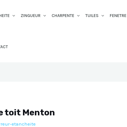
HEITE
ZINGUEUR
CHARPENTE
TUILES
FENETRE
TACT
e toit Menton
reur-etancheite