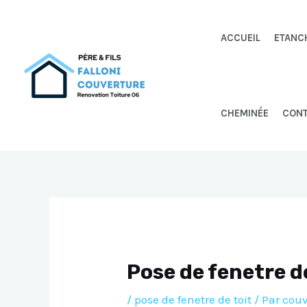
Aller
au
ACCUEIL
ETANC
contenu
CHEMINÉE
CON
Pose de fenetre d
/
pose de fenetre de toit
/ Par
couv