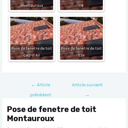
Montauroux
06
Pose de fenetre de toit
Pose de fenetre de toit
Cap-d Ail
Eze
Navigation
←
Article
Article suivant
de
précédent
→
l’article
Pose de fenetre de toit
Montauroux