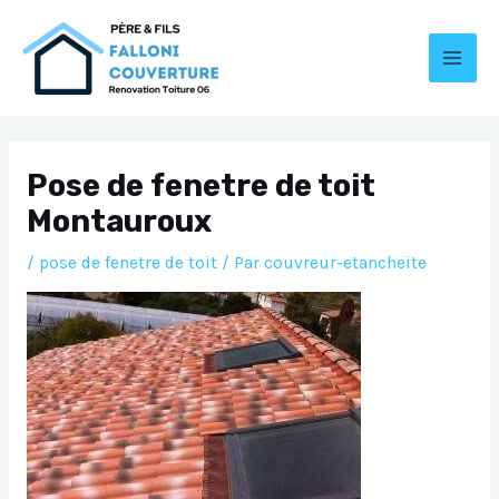
Aller
au
contenu
MAI
MEN
Pose de fenetre de toit
Montauroux
/
pose de fenetre de toit
/ Par
couvreur-etancheite