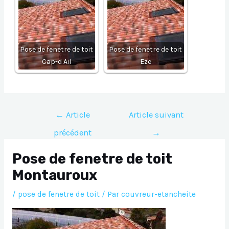
Pose de fenetre de toit
Pose de fenetre de toit
Cap-d Ail
Eze
Navigation
←
Article
Article suivant
de
précédent
→
l’article
Pose de fenetre de toit
Montauroux
/
pose de fenetre de toit
/ Par
couvreur-etancheite