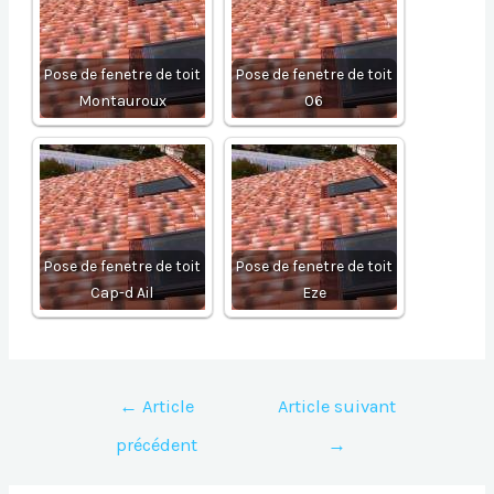
Pose de fenetre de toit
Pose de fenetre de toit
Montauroux
06
Pose de fenetre de toit
Pose de fenetre de toit
Cap-d Ail
Eze
Navigation
←
Article
Article suivant
de
précédent
→
l’article