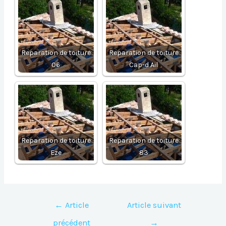
Reparation de toiture
Reparation de toiture
06
Cap-d Ail
Reparation de toiture
Reparation de toiture
Eze
83
Navigation
←
Article
Article suivant
de
précédent
→
l’article