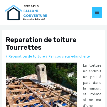
Aller
au
contenu
MAI
MEN
Reparation de toiture
Tourrettes
/
Reparation de toiture
/ Par
couvreur-etancheite
La toiture
un endroit
un peu à
part dans
la maison,
et même
si on est
d’une