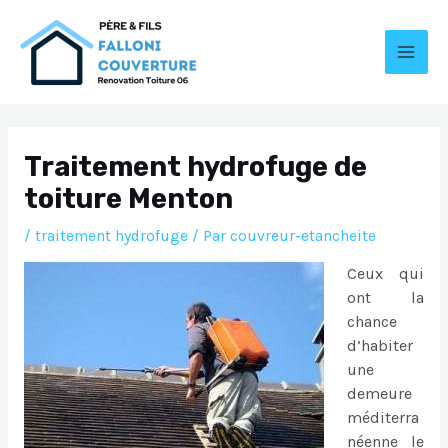
Aller
au
contenu
MAI
MEN
Traitement hydrofuge de
toiture Menton
/
traitement hydrofuge
/ Par
couvreur-etancheite
Ceux qui
ont la
chance
d’habiter
une
demeure
méditerra
néenne le