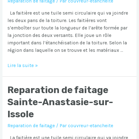
Reparation de faitage
/ Par
couvreur-etancheite
La faitière est une tuile semi circulaire qui va joindre
les deux pans de la toiture. Les faitières vont
s’emboîter sur toute la longueur de l’arête formée par
la jonction des deux versants. Elle joue un rôle
important dans l’étanchéisation de la toiture. Selon la
région dans laquelle on se trouve et les matériaux …
Reparation
Lire la suite »
de
faitage
Reparation de faitage
Tourves
Sainte-Anastasie-sur-
Issole
Reparation de faitage
/ Par
couvreur-etancheite
La faitière est une tuile semi circulaire qui va joindre