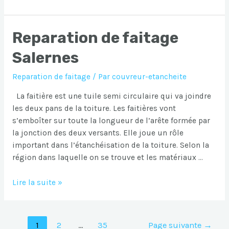
de
faitage
Reparation de faitage
Sainte-
Maxime
Salernes
Reparation de faitage
/ Par
couvreur-etancheite
La faitière est une tuile semi circulaire qui va joindre
les deux pans de la toiture. Les faitières vont
s’emboîter sur toute la longueur de l’arête formée par
la jonction des deux versants. Elle joue un rôle
important dans l’étanchéisation de la toiture. Selon la
région dans laquelle on se trouve et les matériaux …
Reparation
Lire la suite »
de
faitage
Salernes
Navigation
1
2
…
35
Page suivante
→