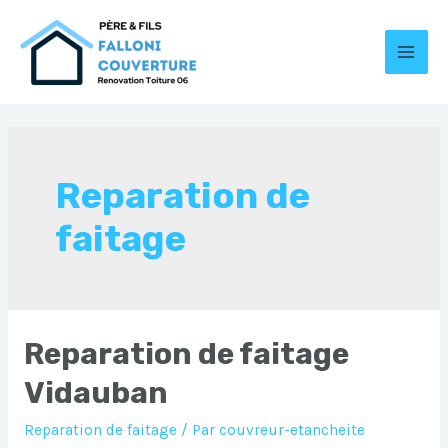
Aller
au
contenu
MAI
MEN
Reparation de
faitage
Reparation de faitage
Vidauban
Reparation de faitage
/ Par
couvreur-etancheite