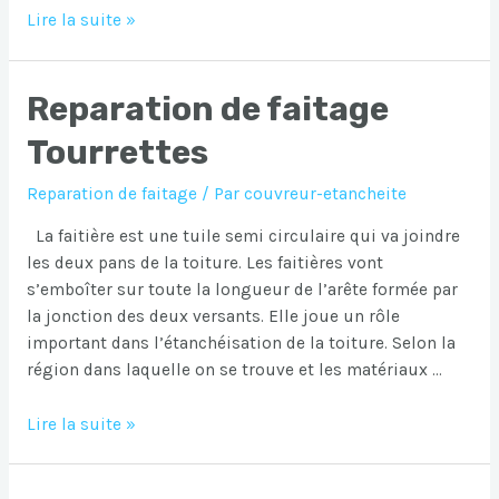
Reparation
Lire la suite »
de
faitage
Reparation de faitage
Saint-
Tropez
Tourrettes
Reparation de faitage
/ Par
couvreur-etancheite
La faitière est une tuile semi circulaire qui va joindre
les deux pans de la toiture. Les faitières vont
s’emboîter sur toute la longueur de l’arête formée par
la jonction des deux versants. Elle joue un rôle
important dans l’étanchéisation de la toiture. Selon la
région dans laquelle on se trouve et les matériaux …
Reparation
Lire la suite »
de
faitage