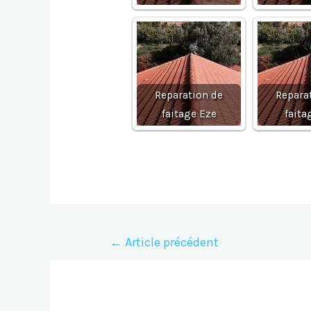
Reparation de
Repara
faitage Eze
faita
Navigation
←
Article précédent
de
l’article