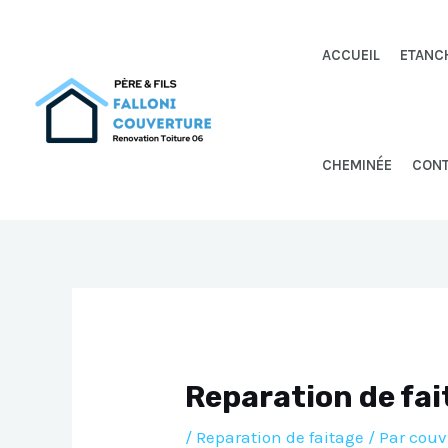
Aller
au
ACCUEIL
ETANC
contenu
CHEMINÉE
CON
Reparation de fa
/
Reparation de faitage
/ Par
couv