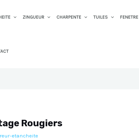
HEITE
ZINGUEUR
CHARPENTE
TUILES
FENETRE
TACT
itage Rougiers
reur-etancheite