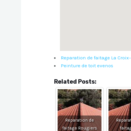
Reparation de faitage La Croix
Peinture de toit evenos
Related Posts:
Reparation de
Repara
faitage Rougiers
faita