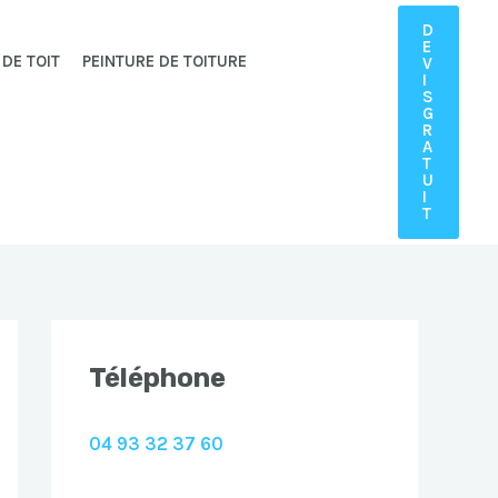
D
E
 DE TOIT
PEINTURE DE TOITURE
V
I
S
G
R
A
T
U
I
T
Téléphone
04 93 32 37 60