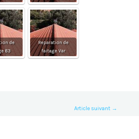
tion de
Reparation de
ge 83
faitage Var
Article suivant
→