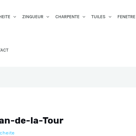
HEITE
ZINGUEUR
CHARPENTE
TUILES
FENETRE
TACT
lan-de-la-Tour
cheite