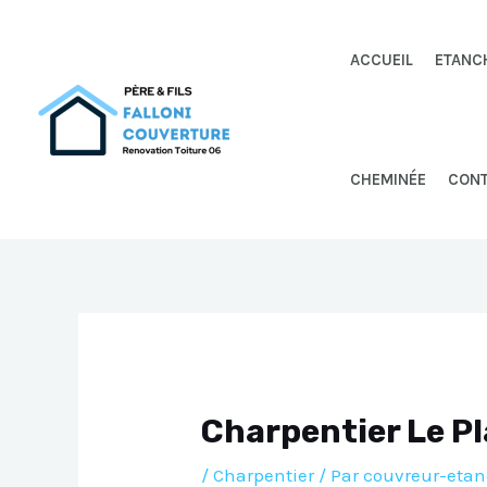
Aller
au
ACCUEIL
ETANC
contenu
CHEMINÉE
CON
Charpentier Le P
/
Charpentier
/ Par
couvreur-etan