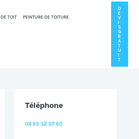
D
E
 DE TOIT
PEINTURE DE TOITURE
V
I
S
G
R
A
T
U
I
T
Téléphone
04 93 32 37 60