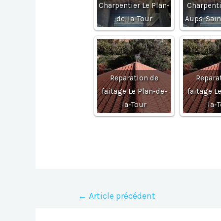
Charpentier Le Plan-
Charpenti
de-la-Tour
Aups-Sai
Reparation de
Repara
faitage Le Plan-de-
faitage L
la-Tour
la-
Navigation
←
Article précédent
de
l’article