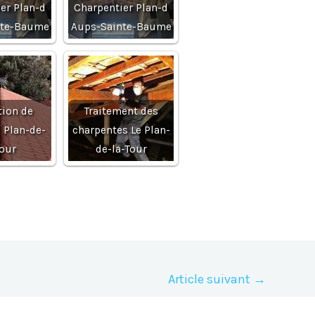
er Plan-d
Charpentier Plan-d
nte-Baume
Aups-Sainte-Baume
tion de
Traitement des
e Plan-de-
charpentes Le Plan-
Tour
de-la-Tour
Article suivant
→