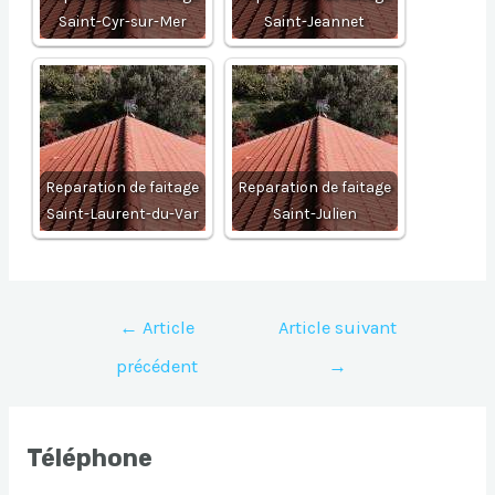
Saint-Cyr-sur-Mer
Saint-Jeannet
Reparation de faitage
Reparation de faitage
Saint-Laurent-du-Var
Saint-Julien
Navigation
←
Article
Article suivant
de
précédent
→
l’article
Téléphone