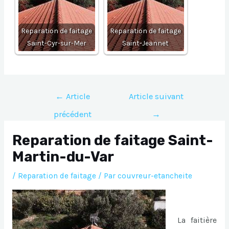
Reparation de faitage
Reparation de faitage
Saint-Cyr-sur-Mer
Saint-Jeannet
Navigation
←
Article
Article suivant
de
précédent
→
l’article
Reparation de faitage Saint-
Martin-du-Var
/
Reparation de faitage
/ Par
couvreur-etancheite
La faitière