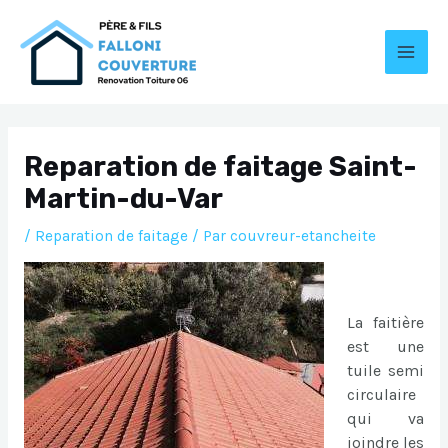
Aller
au
contenu
MAI
MEN
Reparation de faitage Saint-
Martin-du-Var
/
Reparation de faitage
/ Par
couvreur-etancheite
La faitière
est une
tuile semi
circulaire
qui va
joindre les