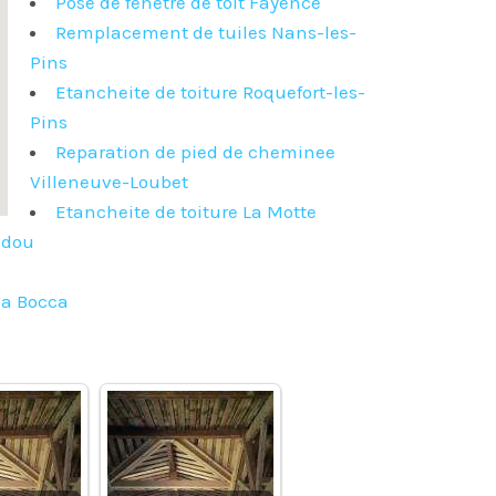
Pose de fenetre de toit Fayence
Remplacement de tuiles Nans-les-
Pins
Etancheite de toiture Roquefort-les-
Pins
Reparation de pied de cheminee
Villeneuve-Loubet
Etancheite de toiture La Motte
ndou
s
la Bocca