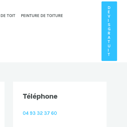
D
E
 DE TOIT
PEINTURE DE TOITURE
V
I
S
G
R
A
T
U
I
T
Téléphone
04 93 32 37 60