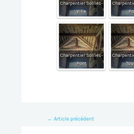
Charpentier Sollies-
Charpentie
Ville
Po
Charpentier Sollies-
Charpentie
Pont
Tou
Navigation
←
Article précédent
de
l’article