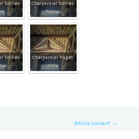
r Sollies-
Charpentier Sollies-
nt
Toucas
r Sollies-
Charpentier Puget-
cas
Ville
Article suivant
→