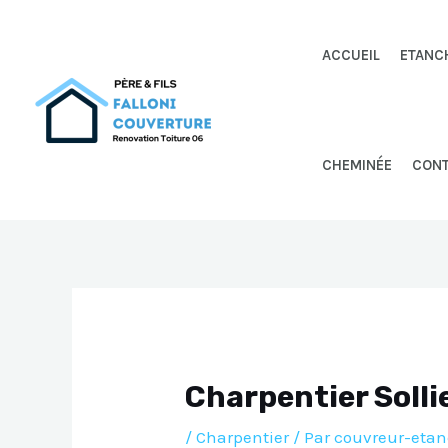
Aller
au
ACCUEIL
ETANC
contenu
CHEMINÉE
CON
Charpentier Solli
/
Charpentier
/ Par
couvreur-etan