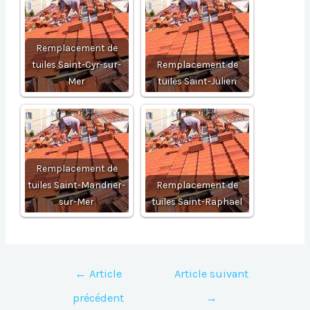
Remplacement de
tuiles Saint-Cyr-sur-
Remplacement de
Mer
tuiles Saint-Julien
Remplacement de
tuiles Saint-Mandrier-
Remplacement de
sur-Mer
tuiles Saint-Raphael
Navigation
←
Article
Article suivant
de
précédent
→
l’article