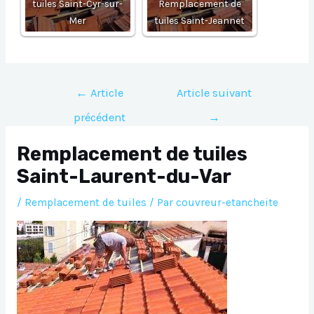
tuiles Saint-Cyr-sur-
Remplacement de
Mer
tuiles Saint-Jeannet
Navigation
←
Article
Article suivant
de
précédent
→
l’article
Remplacement de tuiles
Saint-Laurent-du-Var
/
Remplacement de tuiles
/ Par
couvreur-etancheite