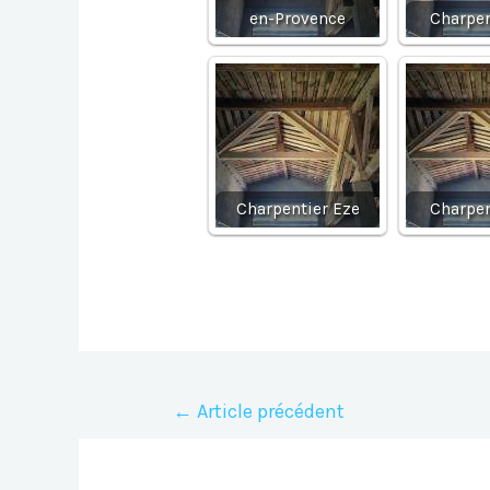
en-Provence
Charpen
Charpentier Eze
Charpen
Navigation
←
Article précédent
de
l’article