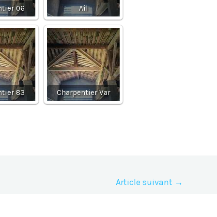
tier 06
Ail
tier 83
Charpentier Var
Article suivant
→