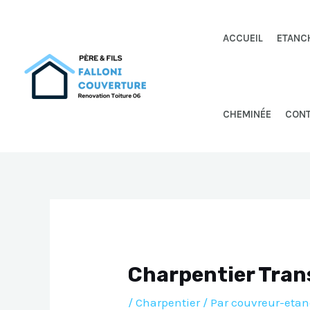
Aller
au
ACCUEIL
ETANC
contenu
CHEMINÉE
CON
Charpentier Tra
/
Charpentier
/ Par
couvreur-etan