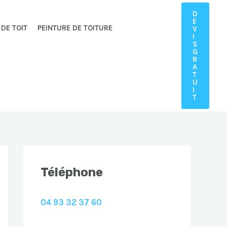
D
E
 DE TOIT
PEINTURE DE TOITURE
V
I
S
G
R
A
T
U
I
T
Téléphone
04 93 32 37 60