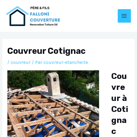
Aller
au
contenu
MAI
MEN
Couvreur Cotignac
/
couvreur
/ Par
couvreur-etancheite
Cou
vre
ur à
Coti
gna
c