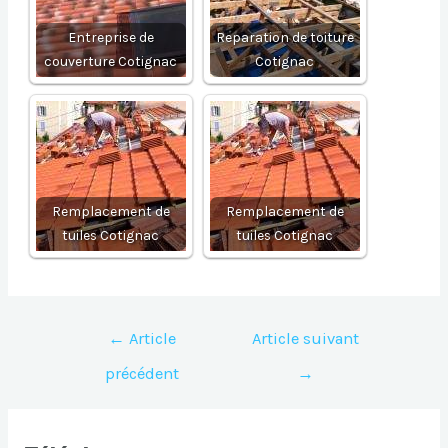
Entreprise de
Reparation de toiture
couverture Cotignac
Cotignac
Remplacement de
Remplacement de
tuiles Cotignac
tuiles Cotignac
Navigation
←
Article
Article suivant
de
précédent
→
l’article