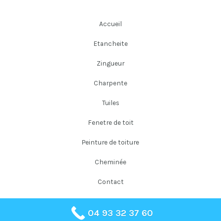
Accueil
Etancheite
Zingueur
Charpente
Tuiles
Fenetre de toit
Peinture de toiture
Cheminée
Contact
04 93 32 37 60
Copyright © 2026 Falloni Couverture Père et Fils