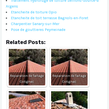
Traitement hydrofuge de toiture Seillons-Source-d
Argens
Etancheite de toiture Opio
Etancheite de toit terrasse Bagnols-en-Foret
Charpentier Sanary-sur-Mer
Pose de gouttieres Peymeinade
Related Posts:
Reparation de faitage
Reparation de faitage
Cotignac
Cotignac