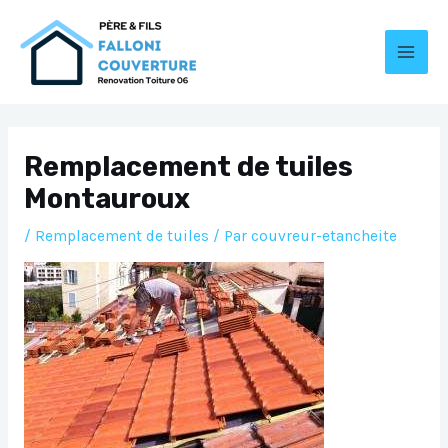
Aller
au
contenu
MAI
MEN
Remplacement de tuiles
Montauroux
/
Remplacement de tuiles
/ Par
couvreur-etancheite