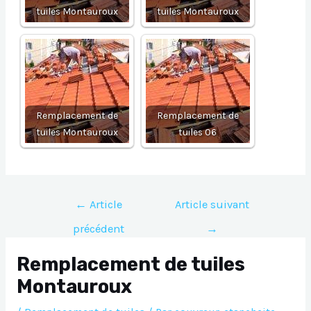
tuiles Montauroux
tuiles Montauroux
Remplacement de
Remplacement de
tuiles Montauroux
tuiles 06
Navigation
←
Article
Article suivant
de
précédent
→
l’article
Remplacement de tuiles
Montauroux