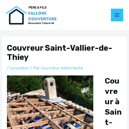
Aller
au
contenu
MAI
MEN
Couvreur Saint-Vallier-de-
Thiey
/
couvreur
/ Par
couvreur-etancheite
Cou
vre
ur à
Sain
t-