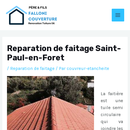
Aller
au
contenu
MAI
MEN
Reparation de faitage Saint-
Paul-en-Foret
/
Reparation de faitage
/ Par
couvreur-etancheite
La faitière
est une
tuile semi
circulaire
qui va
joindre les