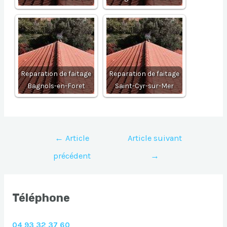
Reparation de faitage
Reparation de faitage
Bagnols-en-Foret
Saint-Cyr-sur-Mer
Navigation
←
Article
Article suivant
de
précédent
→
l’article
Téléphone
04 93 32 37 60