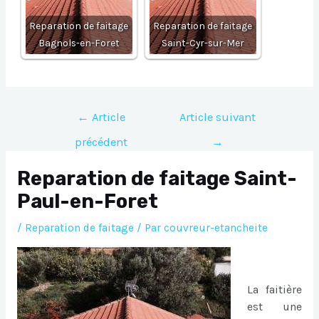
Reparation de faitage
Reparation de faitage
Bagnols-en-Foret
Saint-Cyr-sur-Mer
Navigation
←
Article
Article suivant
de
précédent
→
l’article
Reparation de faitage Saint-
Paul-en-Foret
/
Reparation de faitage
/ Par
couvreur-etancheite
La faitière
est une