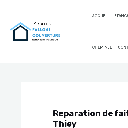
Aller
au
ACCUEIL
ETANC
contenu
CHEMINÉE
CON
Reparation de fai
Thiey