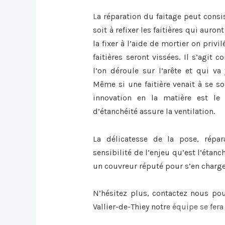
L
a
réparation du faitage
peut consi
soit à refixer les faitières qui auro
la fixer à l’aide de mortier on privi
faitières seront vissées. Il s’agit
l’on déroule sur l’arête et qui va 
Même si une faitière venait à se sou
innovation en la matière est le 
d’étanchéité assure la ventilation.
La délicatesse de la pose, répa
sensibilité de l’enjeu qu’est l’étanc
un couvreur réputé pour s’en charge
N’hésitez plus, contactez nous po
Vallier-de-Thiey
notr
e équipe se fera