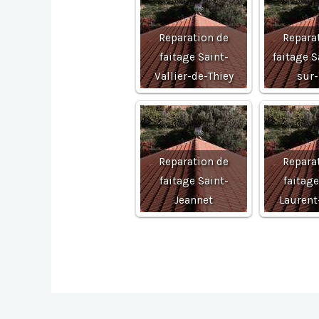
Reparation de
Repara
faitage Saint-
faitage S
Vallier-de-Thiey
sur
Reparation de
Repara
faitage Saint-
faitage
Jeannet
Laurent