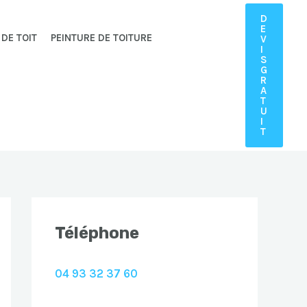
D
E
 DE TOIT
PEINTURE DE TOITURE
V
I
S
G
R
A
T
U
I
T
Téléphone
04 93 32 37 60