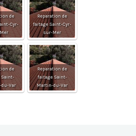
tion de
Reparation de
aint-Cyr-
faitage Saint-Cyr-
-Mer
sur-Mer
tion de
Reparation de
 Saint-
faitage Saint-
-du-Var
Martin-du-Var