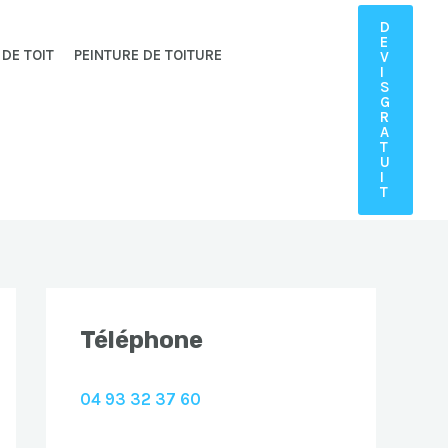
D
E
 DE TOIT
PEINTURE DE TOITURE
V
I
S
G
R
A
T
U
I
T
Téléphone
04 93 32 37 60