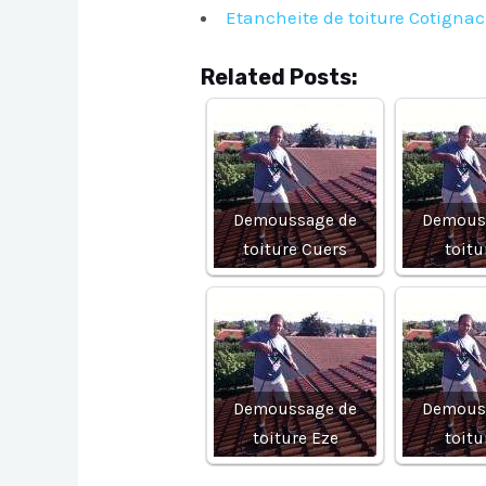
Etancheite de toiture Cotignac
Related Posts:
Demoussage de
Demous
toiture Cuers
toitu
Demoussage de
Demous
toiture Eze
toitu