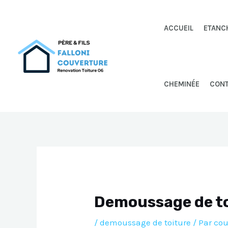
Aller
au
ACCUEIL
ETANC
contenu
CHEMINÉE
CON
Demoussage de to
/
demoussage de toiture
/ Par
cou