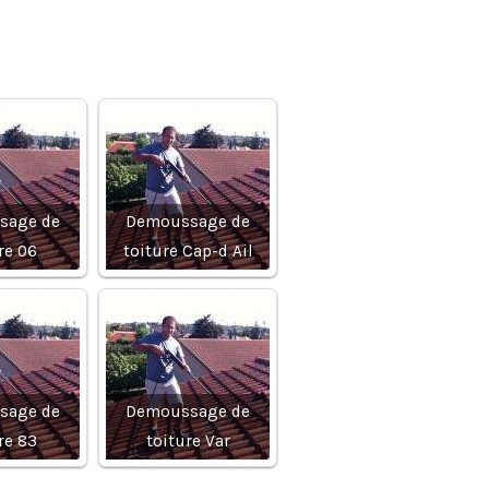
sage de
Demoussage de
re 06
toiture Cap-d Ail
sage de
Demoussage de
re 83
toiture Var