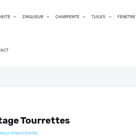
HEITE
ZINGUEUR
CHARPENTE
TUILES
FENETRE
TACT
tage Tourrettes
reur-etancheite