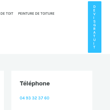
D
E
 DE TOIT
PEINTURE DE TOITURE
V
I
S
G
R
A
T
U
I
T
Téléphone
04 93 32 37 60