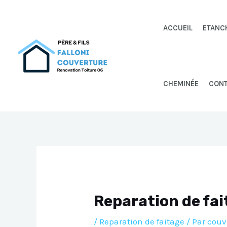
Aller
au
ACCUEIL
ETANC
contenu
CHEMINÉE
CON
Reparation de fai
/
Reparation de faitage
/ Par
couv