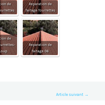
tion de
Reparation de
ourrettes
faitage Tourrettes
tion de
ourrettes-
Reparation de
Loup
faitage 06
Article suivant
→