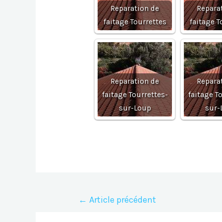
Reparation de
Repara
faitage Tourrettes
faitage T
Reparation de
Repara
faitage Tourrettes-
faitage T
sur-Loup
sur-
Navigation
←
Article précédent
de
l’article