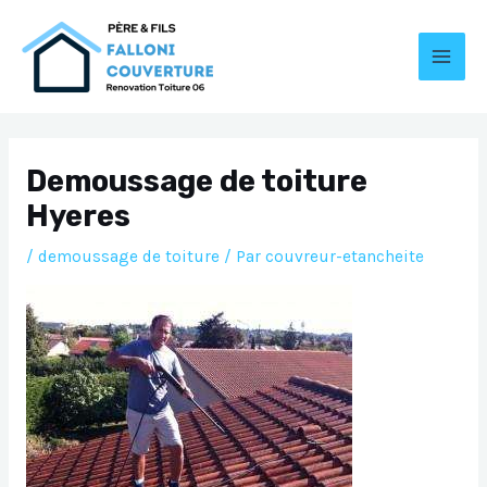
Aller
au
contenu
MAI
MEN
Demoussage de toiture
Hyeres
/
demoussage de toiture
/ Par
couvreur-etancheite