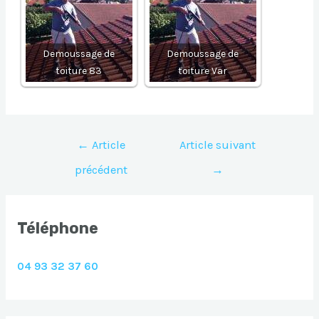
Demoussage de
Demoussage de
toiture 83
toiture Var
Navigation
←
Article
Article suivant
de
précédent
→
l’article
Téléphone
04 93 32 37 60