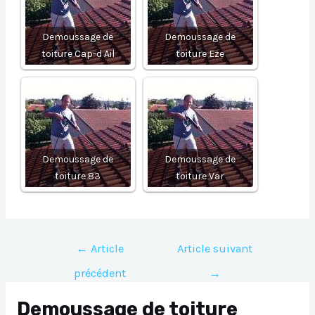
Demoussage de
Demoussage de
toiture Cap-d Ail
toiture Eze
Demoussage de
Demoussage de
toiture 83
toiture Var
Navigation
←
Article
Article suivant
de
précédent
→
l’article
Demoussage de toiture