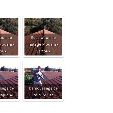
tion de
Reparation de
 Mouans-
faitage Mouans-
toux
Sartoux
sage de
Demoussage de
Cap-d Ail
toiture Eze