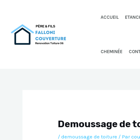
Aller
au
ACCUEIL
ETANC
contenu
CHEMINÉE
CON
Demoussage de t
/
demoussage de toiture
/ Par
cou