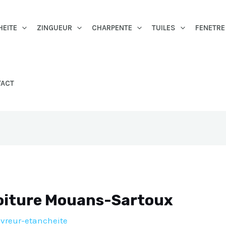
HEITE
ZINGUEUR
CHARPENTE
TUILES
FENETRE
TACT
oiture Mouans-Sartoux
vreur-etancheite