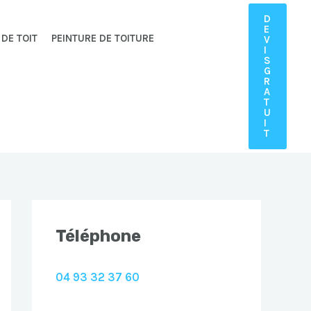
D
E
 DE TOIT
PEINTURE DE TOITURE
V
I
S
G
R
A
T
U
I
T
Téléphone
04 93 32 37 60