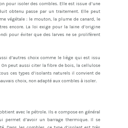
ion pour isoler des combles. Elle est issue d’une
duit obtenu passe par un traitement. Elle peut
e végétale : le mouton, la plume de canard, le
tres encore. La loi exige pour la laine d’origine
di pour éviter que des larves ne se prolifèrent
 aussi d’autres choix comme le liège qui est issu
 On peut aussi citer la fibre de bois, la cellulose
 tous ces types d’isolants naturels il convient de
mauvais choix, non adapté aux combles à isoler.
obtient avec le pétrole. Ils e compose en général
ui permet d’avoir un barrage thermique. Il se
té. Dans les combles, ce type d’isolant est très