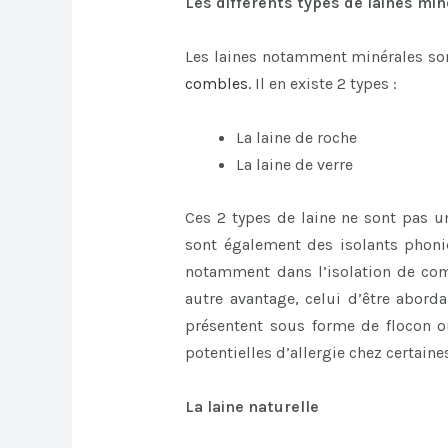
Les différents types de laines mi
Les laines notamment minérales sont
combles
.
Il en existe 2 types :
La laine de roche
La laine de verre
Ces 2 types de laine ne sont pas u
sont également des isolants phoniq
notamment dans l’isolation de com
autre avantage, celui d’être aborda
présentent sous forme de flocon ou
potentielles d’allergie chez certain
La laine naturelle