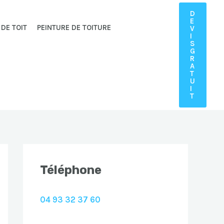
D
E
 DE TOIT
PEINTURE DE TOITURE
V
I
S
G
R
A
T
U
I
T
Téléphone
04 93 32 37 60