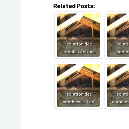
Related Posts:
Isolation des
Isolat
combles Antibes
combl
Isolation des
Isolat
combles Le Luc
combles