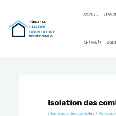
Aller
au
ACCUEIL
ETANC
contenu
CHEMINÉE
CON
Isolation des com
/
Isolation des combles
/ Par
couv