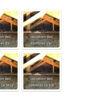
ion des
Isolation des
es 83
combles Var
ion des
Isolation des
 Le Muy
combles Le Val